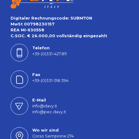
Digitaler Rechnungscode: SUBM70N
MwSt 00798230157
REA MI-630558
C.SOC. € 26.000,00 vollständig eingezahlt
Telefon
+39-(0)331-427.811
Fax
+39-(0)331-518.394
E-Mail
info@davy.it
info@pec.davy.it
Wo wir sind
Corso Sempione 274