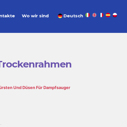
ntakte
Wo wir sind
Deutsch
 Trockenrahmen
ürsten Und Düsen Für Dampfsauger