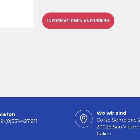
INFORMATIONEN ANFORDERN
Wo wir sind
elefon
Corso Sempione 
9-(0)331-427.811
20028 San Vittore
Italien