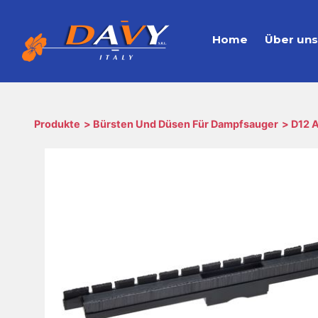
Home
Über un
Produkte
Bürsten Und Düsen Für Dampfsauger
D12 