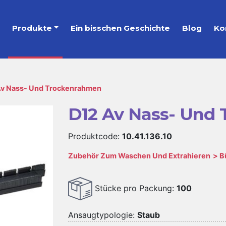
s
Produkte
Ein bisschen Geschichte
Blog
Ko
Av Nass- Und Trockenrahmen
D12 Av Nass- Und
Produktcode:
10.41.136.10
Zubehör Zum Waschen Und Extrahieren
B
Stücke pro Packung:
100
Ansaugtypologie:
Staub