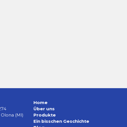
D12 AV Nass- und Trockenrahmen
Home
274
Über uns
 Olona (MI)
Produkte
Ein bisschen Geschichte