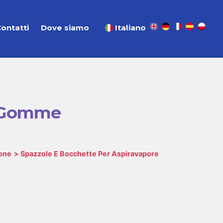
ontatti
Dove siamo
Italiano
n Gomme
ione
Spazzole E Bocchette Per Aspiravapore