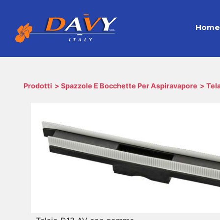
Hom
Prodotti
Spazzole E Bocchette Per Aspiravapore
Tel