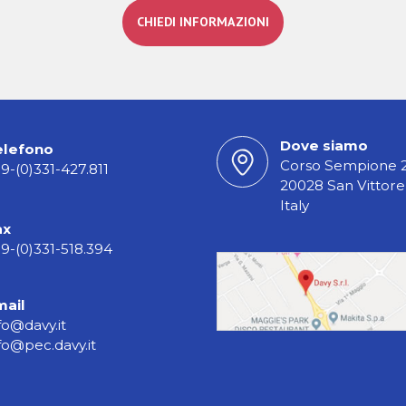
Telaio D13 AV con gomme
CHIEDI INFORMAZIONI
Dove siamo
elefono
Corso Sempione 
9-(0)331-427.811
20028 San Vittore
Italy
ax
9-(0)331-518.394
mail
fo@davy.it
fo@pec.davy.it