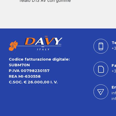
Telaio D13 AV con gomme
T
+3
Codice fatturazione digitale:
SUBM70N
F
P.IVA 00798230157
+3
REA MI-630558
C.SOC. € 26.000,00 I. V.
E
in
in