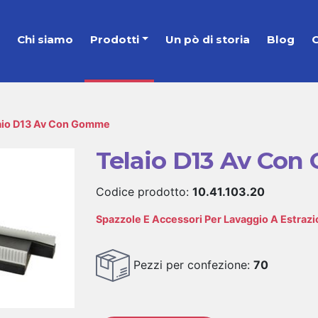
e
Chi siamo
Prodotti
Un pò di storia
Blog
C
aio D13 Av Con Gomme
Telaio D13 Av Co
Codice prodotto:
10.41.103.20
Spazzole E Accessori Per Lavaggio A Estraz
Pezzi per confezione:
70