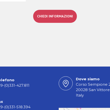
CHIEDI INFORMAZIONI
Dove siamo
elefono
Corso Sempione 
9-(0)331-427.811
20028 San Vittore
Italy
ax
9-(0)331-518.394