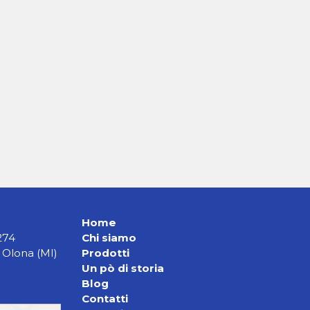
Telaio D9 gomma strip
Home
274
Chi siamo
 Olona (MI)
Prodotti
Un pò di storia
Blog
Contatti