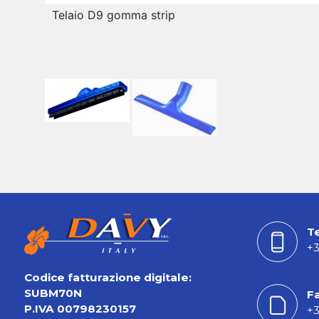
Telaio D9 gomma strip
T
+3
Codice fatturazione digitale:
SUBM70N
F
P.IVA 00798230157
+3