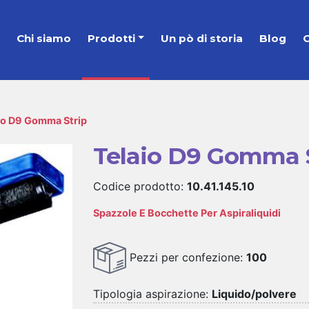
e
Chi siamo
Prodotti
Un pò di storia
Blog
C
io D9 Gomma Strip
Telaio D9 Gomma 
Codice prodotto:
10.41.145.10
Spazzole E Bocchette Per Aspiraliquidi
Pezzi per confezione:
100
Tipologia aspirazione:
Liquido/polvere