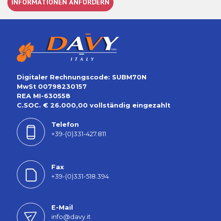
INFORMATIONEN ANFORDERN
Digitaler Rechnungscode: SUBM70N
MwSt 00798230157
REA MI-630558
C.SOC. € 26.000,00 vollständig eingezahlt
Telefon
+39-(0)331-427.811
Fax
+39-(0)331-518.394
E-Mail
info@davy.it