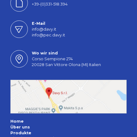
+39-(0)331-518.394
E-Mail
info@davy.it
info@pec.davy.it
Wo wir sind
Corso Sempione 274
20028 San Vittore Olona (MI) Italien
Home
Über uns
Produkte