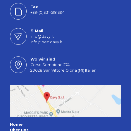
Fax
+39-(0)331-518.394
E-Mail
info@davy.it
info@pec.davy.it
Wo wir sind
Corso Sempione 274
20028 San Vittore Olona (MI) Italien
Home
Über uns