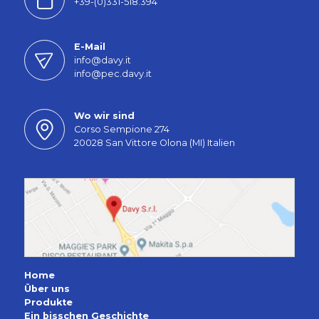
+39-(0)331-518.394
E-Mail
info@davy.it
info@pec.davy.it
Wo wir sind
Corso Sempione 274
20028 San Vittore Olona (MI) Italien
Home
Über uns
Produkte
Ein bisschen Geschichte