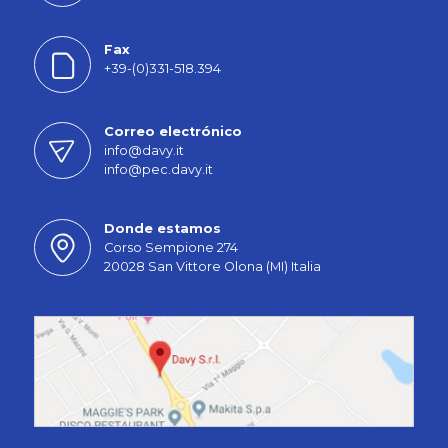
Fax
+39-(0)331-518.394
Correo electrónico
info@davy.it
info@pec.davy.it
Donde estamos
Corso Sempione 274
20028 San Vittore Olona (MI) Italia