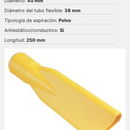
Diámetro:
45 mm
Diámetro del tubo flexible:
38 mm
Tipología de aspiración:
Polvo
Antiestático/conductivo:
Sí
Longitud:
250 mm