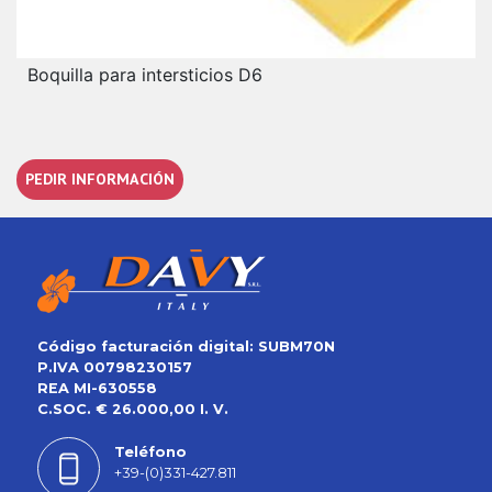
Boquilla para intersticios D6
PEDIR INFORMACIÓN
Código facturación digital: SUBM70N
P.IVA 00798230157
REA MI-630558
C.SOC. € 26.000,00 I. V.
Teléfono
+39-(0)331-427.811