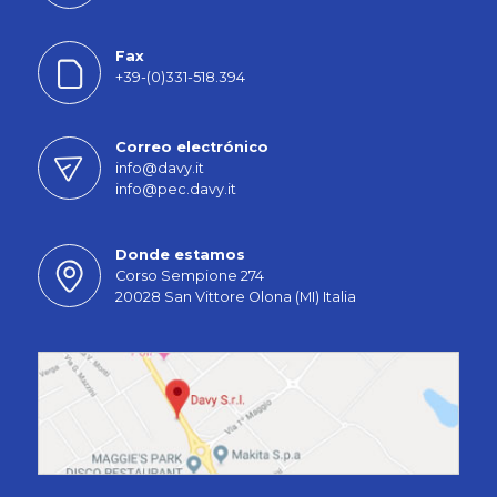
Fax
+39-(0)331-518.394
Correo electrónico
info@davy.it
info@pec.davy.it
Donde estamos
Corso Sempione 274
20028 San Vittore Olona (MI) Italia