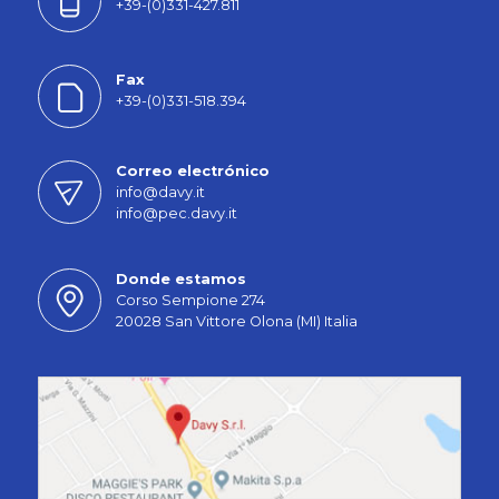
+39-(0)331-427.811
Fax
+39-(0)331-518.394
Correo electrónico
info@davy.it
info@pec.davy.it
Donde estamos
Corso Sempione 274
20028 San Vittore Olona (MI) Italia