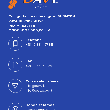
Código facturación digital: SUBM70N
P.IVA 00798230157
REA MI-630558
C.SOC. € 26.000,00 I. V.
Teléfono
+39-(0)331-427.811
Fax
+39-(0)331-518.394
Correo electrónico
info@davy.it
info@pec.davy.it
Donde estamos
Corso Sempione 274