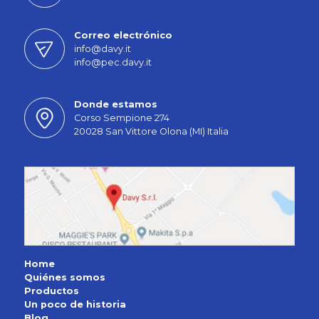
Correo electrónico
info@davy.it
info@pec.davy.it
Donde estamos
Corso Sempione 274
20028 San Vittore Olona (MI) Italia
Home
Quiénes somos
Productos
Un poco de historia
Blog