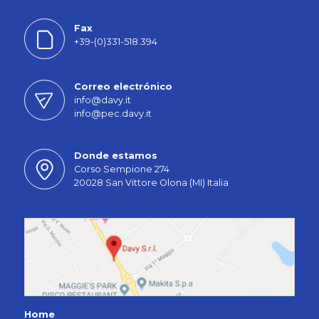
Fax
+39-(0)331-518.394
Correo electrónico
info@davy.it
info@pec.davy.it
Donde estamos
Corso Sempione 274
20028 San Vittore Olona (MI) Italia
Home