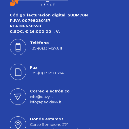
Código facturación digital: SUBM70N
P.IVA 00798230157
REA MI-630558
C.SOC. € 26.000,00 I. V.
Teléfono
+39-(0)331-427.811
Fax
+39-(0)331-518.394
Correo electrónico
info@davy.it
info@pec.davy.it
Donde estamos
Corso Sempione 274