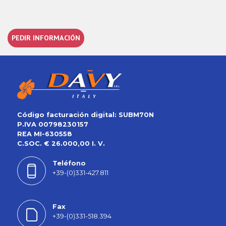
PEDIR INFORMACIÓN
Código facturación digital: SUBM70N
P.IVA 00798230157
REA MI-630558
C.SOC. € 26.000,00 I. V.
Teléfono
+39-(0)331-427.811
Fax
+39-(0)331-518.394