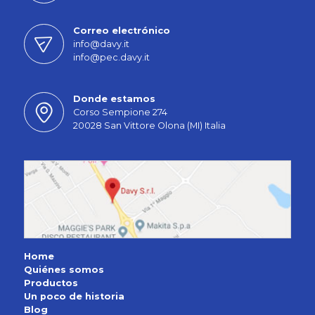
Correo electrónico
info@davy.it
info@pec.davy.it
Donde estamos
Corso Sempione 274
20028 San Vittore Olona (MI) Italia
Home
Quiénes somos
Productos
Un poco de historia
Blog