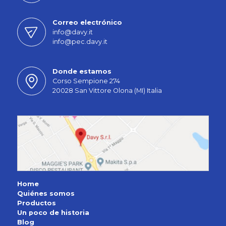
Correo electrónico
info@davy.it
info@pec.davy.it
Donde estamos
Corso Sempione 274
20028 San Vittore Olona (MI) Italia
Home
Quiénes somos
Productos
Un poco de historia
Blog