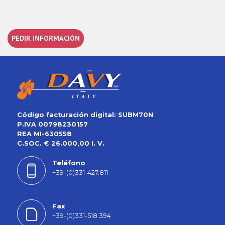
PEDIR INFORMACIÓN
Código facturación digital: SUBM70N
P.IVA 00798230157
REA MI-630558
C.SOC. € 26.000,00 I. V.
Teléfono
+39-(0)331-427.811
Fax
+39-(0)331-518.394